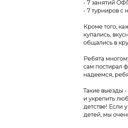
- 7 занятий ОФ
- 7 турниров с
Кроме того, ка
купались, вкус
общались в кр
Ребята многому
сам постирал ф
надеемся, ребя
Такие выезды -
и укрепить люб
детстве! Если 
детей, мы очен