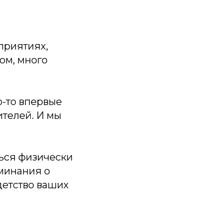
приятиях,
ом, много
о-то впервые
ителей. И мы
ться физически
оминания о
 детство ваших