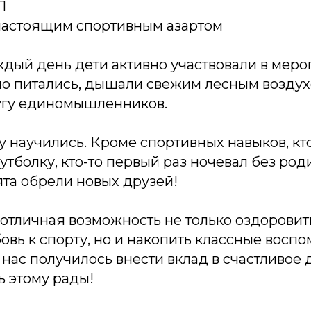
П
 настоящим спортивным азартом
ждый день дети активно участвовали в меро
но питались, дышали свежим лесным воздух
угу единомышленников.
 научились. Кроме спортивных навыков, кт
утболку, кто-то первый раз ночевал без род
та обрели новых друзей!
 отличная возможность не только оздорови
овь к спорту, но и накопить классные восп
у нас получилось внести вклад в счастливое
ь этому рады!